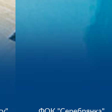
ФОК "Серебрянка"