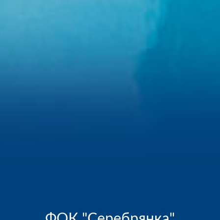
ФОК "Серебрянка"