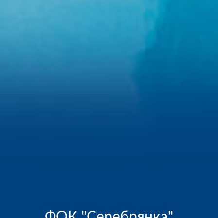
ФОК "Серебрянка"