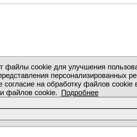
т файлы cookie для улучшения пользова
 представления персонализированных р
 согласие на обработку файлов cookie 
и файлов cookie.
Подробнее
приятие "Аква-Минск"
 Минск
,
пр. Победителей, 120