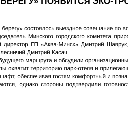
 БЕРЕГУ» ПОЯВИТСЯ ЭКО-ТР
 берегу» состоялось выездное совещание по во
дседатель Минского городского комитета при
й директор ГП «Аква-Минск» Дмитрий Шаврук
 лесничий Дмитрий Касач.
будущего маршрута и обсудили организационн
пы охватит территорию парк-отеля и прилегаю
шафт, обеспечивая гостям комфортный и позна
аются, однако стороны подтвердили готовнос